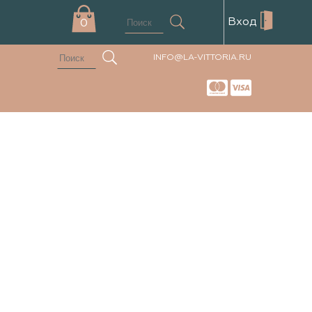
Вход
0
INFO@LA-VITTORIA.RU