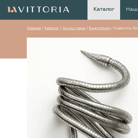
Каталог
Наш
Главная
/
Каталог
/
Аксессуары
/
Бижутерия
/
подвеска, бр