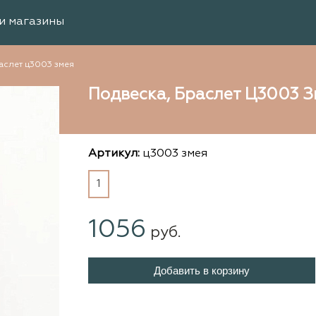
и магазины
аслет ц3003 змея
Подвеска, Браслет Ц3003 З
Артикул:
ц3003 змея
1
1056
руб.
Добавить в корзину