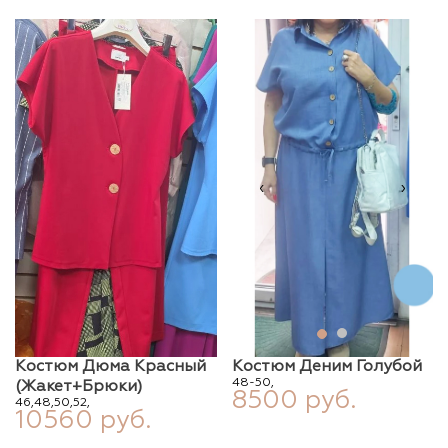
‹
›
Костюм Дюма Красный
Костюм Деним Голубой
48-50,
(жакет+брюки)
8500 руб.
46,
48,
50,
52,
10560 руб.