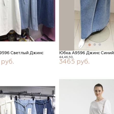
9596 Светлый Джинс
Юбка А9596 Джинс Синий
44,
46,
50,
 руб.
3465 руб.