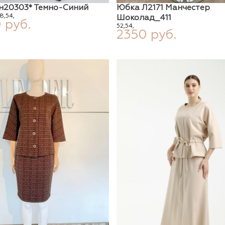
н20303* Темно-Синий
Юбка Л2171 Манчестер
8,
54,
Шоколад_411
 руб.
52,
54,
2350 руб.