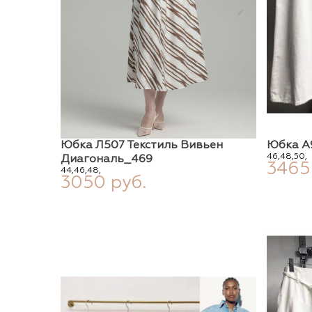
Юбка Л507 Текстиль Вивьен
Юбка А
46,
48,
50,
Диагональ_469
3465
44,
46,
48,
3050 руб.