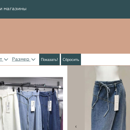
и магазины
т
Размер
Показать!
Сбросить
‹