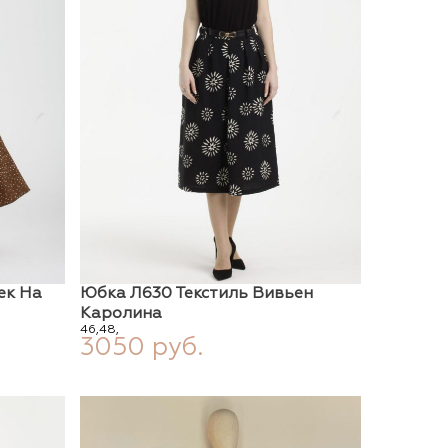
ек На
Юбка Л630 Текстиль Вивьен
Каролина
46,
48,
3050 руб.