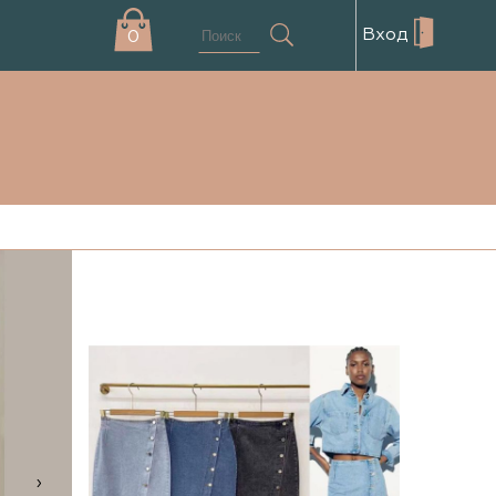
Вход
0
›