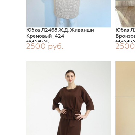
Юбка Л2468 Ж.д. Живанши
Юбка Л
Кремовый_424
Бронзо
44,
46,
48,
50,
44,
46,
48,
5
2500 руб.
2500