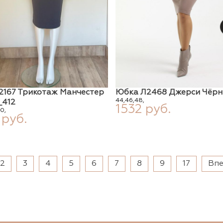
2167 Трикотаж Манчестер
Юбка Л2468 Джерси Чёрн
44,
46,
48,
_412
1532 руб.
0,
 руб.
2
3
4
5
6
7
8
9
17
Вп