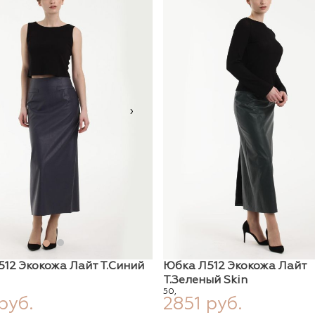
›
12 Экокожа Лайт Т.синий
Юбка Л512 Экокожа Лайт
Т.зеленый Skin
50,
руб.
2851 руб.