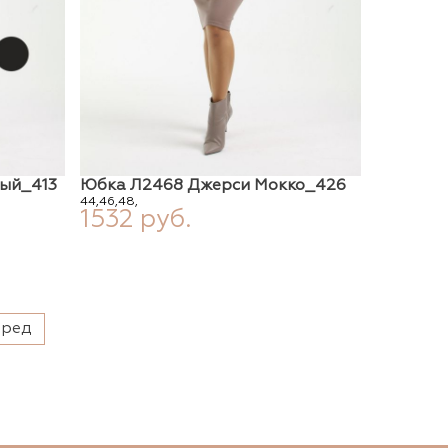
ый_413
Юбка Л2468 Джерси Мокко_426
44,
46,
48,
1532 руб.
еред