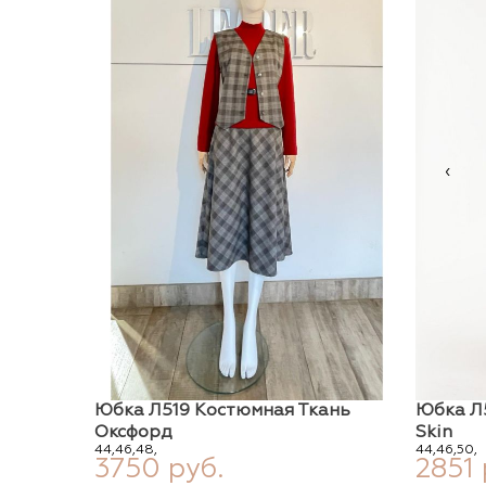
‹
Юбка Л519 Костюмная Ткань
Юбка Л5
Оксфорд
Skin
44,
46,
48,
44,
46,
50,
3750 руб.
2851 