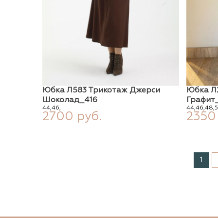
Юбка Л583 Трикотаж Джерси
Юбка Л
Шоколад_416
Графит
44,
46,
44,
46,
48,
5
2700 руб.
2350
1