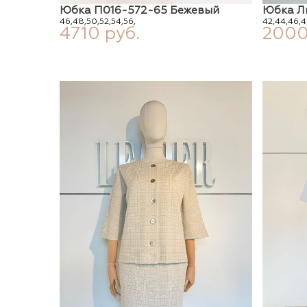
Юбка П016-572-65 Бежевый
Юбка Л
46,
48,
50,
52,
54,
56,
42,
44,
46,
4
4710 руб.
2000