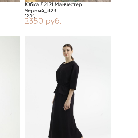
Юбка Л2171 Манчестер
Чёрный_423
52,
54,
2350 руб.