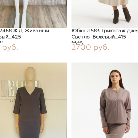
2468 Ж.д. Живанши
Юбка Л583 Трикотаж Дже
вый_425
Светло-Бежевый_415
0,
44,
46,
 руб.
2700 руб.