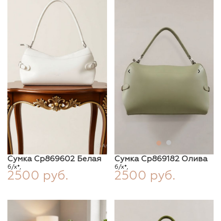
‹
›
Сумка Ср869602 Белая
Сумка Ср869182 Олива
б/х*,
б/х*,
2500 руб.
2500 руб.