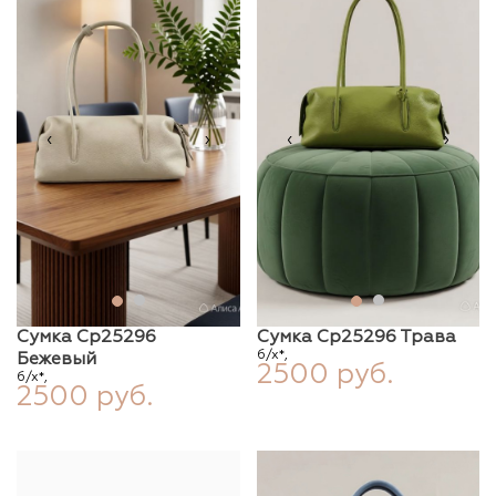
‹
›
‹
›
Сумка Ср25296
Сумка Ср25296 Трава
б/х*,
Бежевый
2500 руб.
б/х*,
2500 руб.