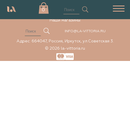
Элемент не найден
0
Наши магазины
INFO@LA-VITTORIA.RU
Адрес: 664047, Россия, Иркутск, ул.Советская 3.
© 2026 la-vittoria.ru