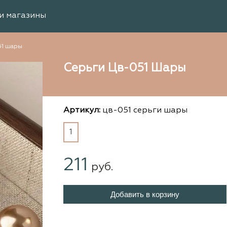
и магазины
51 шары
Серьги Цв-051 Шары
Артикул:
цв-051 серьги шары
1
211
руб.
Добавить в корзину