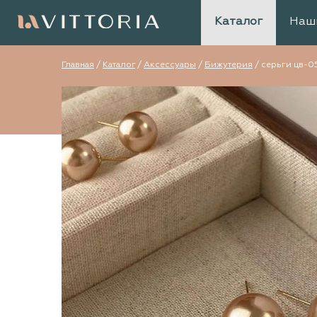
Каталог
Наш
Главная
/
Каталог
/
Аксессуары
/
Бижутерия
/
серьги цв-0