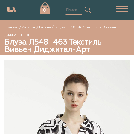
0
Главная
/
Каталог
/
Блузы
/
Блуза Л548_463 текстиль Вивьен
диджитал-арт
Блуза Л548_463 Текстиль
Вивьен Диджитал-Арт