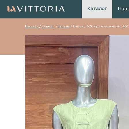
Каталог
Наш
Главная
/
Каталог
/
Блузы
/
Блуза Л626 премьера лайм_461