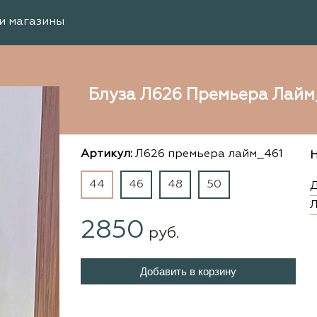
и магазины
Блуза Л626 Премьера Лайм
Артикул:
Л626 премьера лайм_461
Н
44
46
48
50
Д
Л
2850
руб.
Добавить в корзину