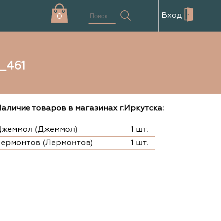
Вход
0
_461
аличие товаров в магазинах г.Иркутска:
жеммол (Джеммол)
1 шт.
ермонтов (Лермонтов)
1 шт.