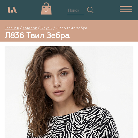
0
Главная
/
Каталог
/
Блузы
/
Л836 твил зебра
Л836 Твил Зебра