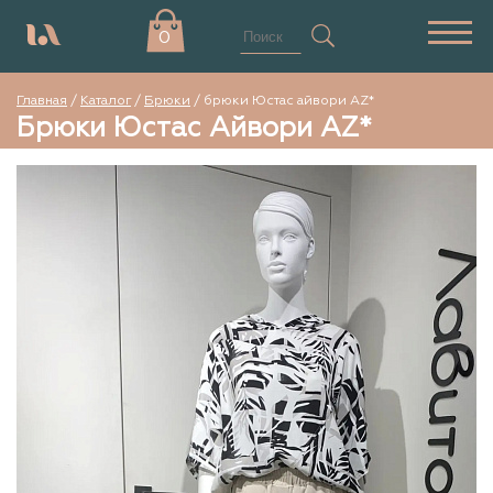
0
Главная
/
Каталог
/
Брюки
/
брюки Юстас айвори AZ*
Брюки Юстас Айвори AZ*