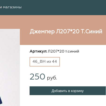
и магазины
Джемпер Л207*20 Т.синий
Артикул:
Л207*20 т.синий
46_ВН из 44
250
руб.
Добавить в корзину