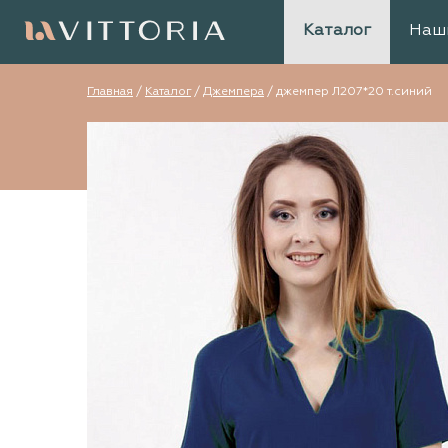
Каталог
Наш
Главная
/
Каталог
/
Джемпера
/
джемпер Л207*20 т.синий