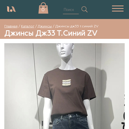
0
Главная
/
Каталог
/
Джинсы
/
Джинсы дж33 т.синий ZV
Джинсы Дж33 Т.синий ZV