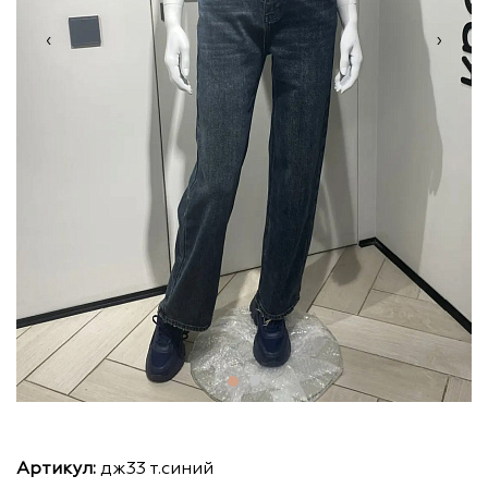
‹
›
Артикул:
дж33 т.синий