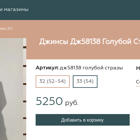
и магазины
азы ZV
Джинсы Дж58138 Голубой С
Артикул:
дж58138 голубой стразы
Н
32 (52-54)
33 (54)
С
5250
руб.
Добавить в корзину