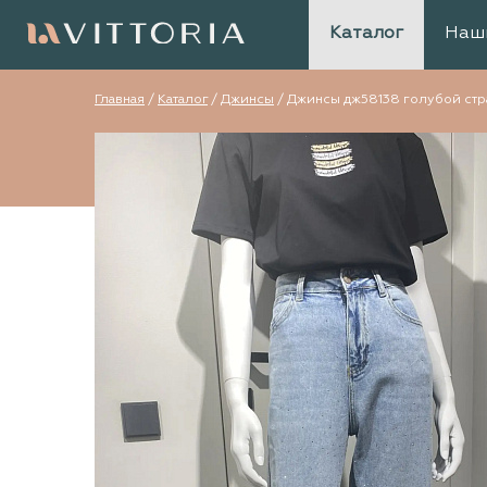
Каталог
Наш
Главная
/
Каталог
/
Джинсы
/
Джинсы дж58138 голубой стр