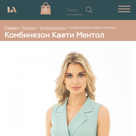
0
Главная
/
Каталог
/
Комбинезоны
/
комбинезон Каети ментол
Комбинезон Каети Ментол