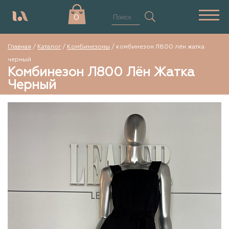
0
Главная
/
Каталог
/
Комбинезоны
/
комбинезон Л800 лён жатка
черный
Комбинезон Л800 Лён Жатка
Черный