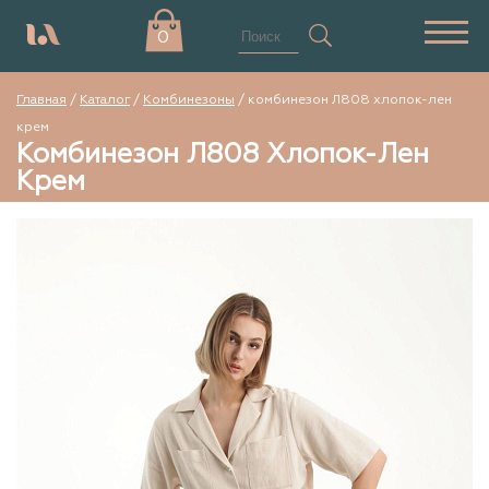
0
Главная
/
Каталог
/
Комбинезоны
/
комбинезон Л808 хлопок-лен
крем
Комбинезон Л808 Хлопок-Лен
Крем