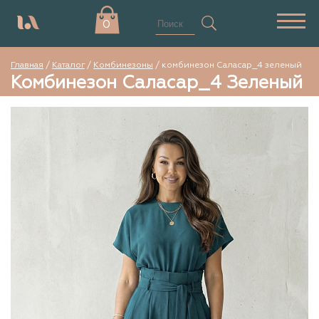
0
Главная
/
Каталог
/
Комбинезоны
/
комбинезон Саласар_4 зеленый
Комбинезон Саласар_4 Зеленый