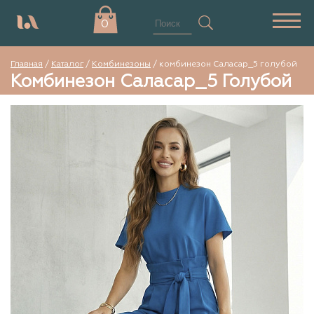
0
Главная
/
Каталог
/
Комбинезоны
/
комбинезон Саласар_5 голубой
Комбинезон Саласар_5 Голубой