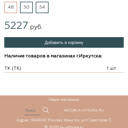
48
50
54
5227
руб.
Добавить в корзину
Наличие товаров в магазинах г.Иркутска:
ТК (ТК)
1 шт.
Наши магазины
INFO@LA-VITTORIA.RU
Адрес: 664047, Россия, Иркутск, ул.Советская 3.
© 2026 la-vittoria.ru