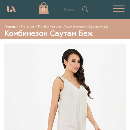
0
Главная
/
Каталог
/
Комбинезоны
/
комбинезон Саутам беж
Комбинезон Саутам Беж