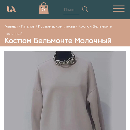
0
Главная
/
Каталог
/
Костюмы, комплекты
/
Костюм Бельмонте
молочный
Костюм Бельмонте Молочный