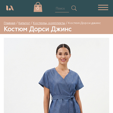
0
Главная
/
Каталог
/
Костюмы, комплекты
/
Костюм Дорси джинс
Костюм Дорси Джинс