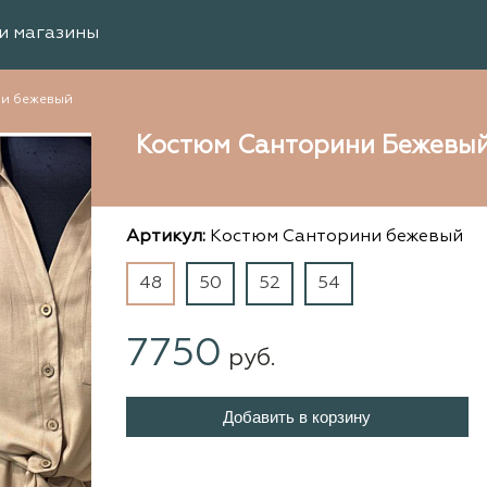
и магазины
ни бежевый
Костюм Санторини Бежевы
Артикул:
Костюм Санторини бежевый
48
50
52
54
7750
руб.
Добавить в корзину