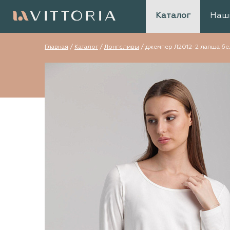
Каталог
Наш
Главная
/
Каталог
/
Лонгсливы
/
джемпер Л2012-2 лапша б