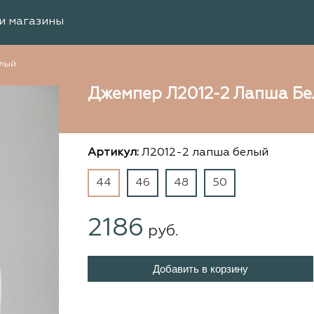
и магазины
елый
Джемпер Л2012-2 Лапша Б
Артикул:
Л2012-2 лапша белый
44
46
48
50
2186
руб.
Добавить в корзину