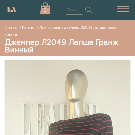
0
Главная
/
Каталог
/
Лонгсливы
/
джемпер Л2049 лапша гранж
винный
Джемпер Л2049 Лапша Гранж
Винный