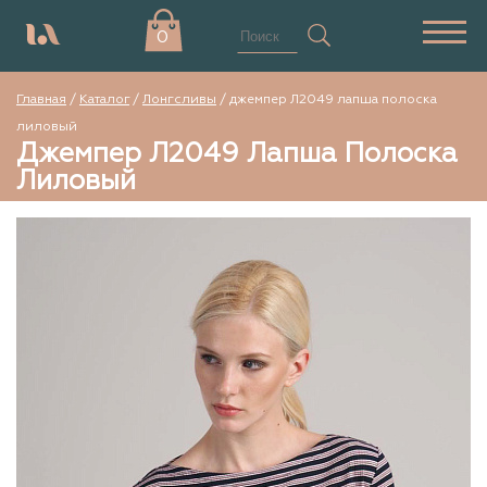
0
Главная
/
Каталог
/
Лонгсливы
/
джемпер Л2049 лапша полоска
лиловый
Джемпер Л2049 Лапша Полоска
Лиловый