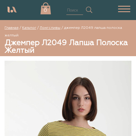
0
Главная
/
Каталог
/
Лонгсливы
/
джемпер Л2049 лапша полоска
желтый
Джемпер Л2049 Лапша Полоска
Желтый