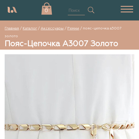
0
Главная
/
Каталог
/
Аксессуары
/
Ремни
/
пояс-цепочка а3007
золото
Пояс-Цепочка А3007 Золото