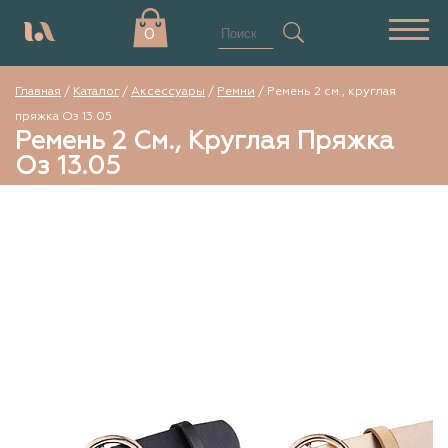
0
Главная
/
Каталог
/
Аксессуары
/
Ремни
/
Ремень 2 см., круглая
пряжка Оз 13.05
Ремень 2 См., Круглая Пряжка
Оз 13.05