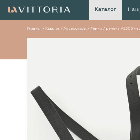
Каталог
Наш
Главная
/
Каталог
/
Аксессуары
/
Ремни
/
ремень А2506 че