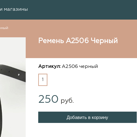
и магазины
рный
Ремень А2506 Черный
Артикул:
А2506 черный
1
250
руб.
Добавить в корзину