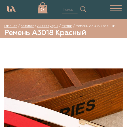
0
Главная
/
Каталог
/
Аксессуары
/
Ремни
/
Ремень А3018 красный
Ремень А3018 Красный