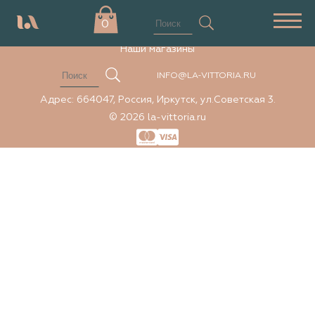
Элемент не найден
0
Наши магазины
INFO@LA-VITTORIA.RU
Адрес: 664047, Россия, Иркутск, ул.Советская 3.
© 2026 la-vittoria.ru