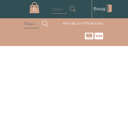
Вход
0
INFO@LA-VITTORIA.RU