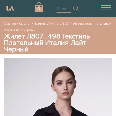
0
Главная
/
Каталог
/
Жилеты
/
Жилет Л807_498 текстиль плательный
Италия лайт чёрный
Жилет Л807_498 Текстиль
Плательный Италия Лайт
Чёрный