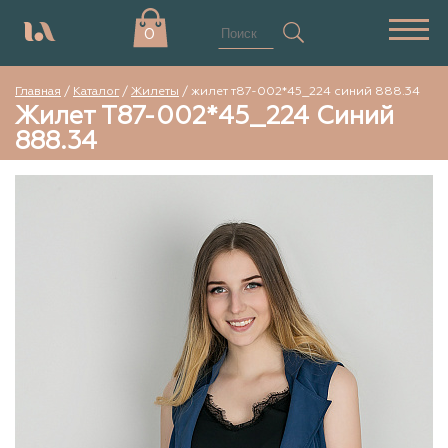
0
Главная
/
Каталог
/
Жилеты
/
жилет т87-002*45_224 синий 888.34
Жилет Т87-002*45_224 Синий
888.34