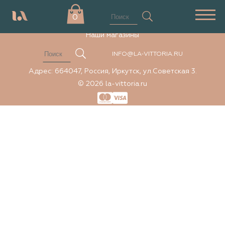
Элемент не найден
0
Наши магазины
INFO@LA-VITTORIA.RU
Адрес: 664047, Россия, Иркутск, ул.Советская 3.
© 2026 la-vittoria.ru