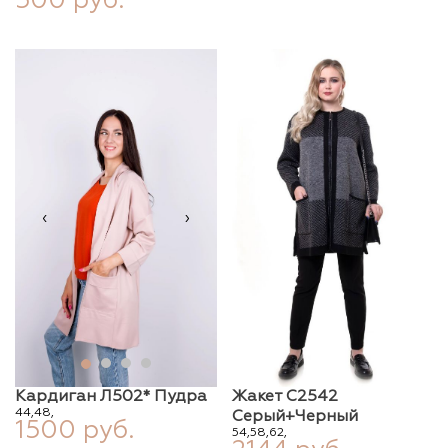
500 руб.
‹
›
Кардиган Л502* Пудра
Жакет С2542
44,
48,
Серый+черный
1500 руб.
54,
58,
62,