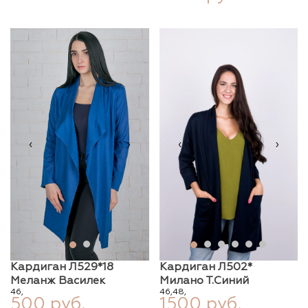
‹
›
‹
›
Кардиган Л529*18
Кардиган Л502*
Меланж Василек
Милано Т.синий
46,
46,
48,
500 руб.
1500 руб.