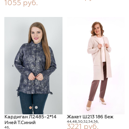
1055 руб.
‹
›
Кардиган Л2485-2*14
Жакет Ш213 186 Беж
44,
48,
50,
52,
54,
56,
Иней Т.синий
3221 руб.
46,