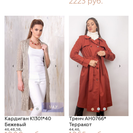
2223 руб.
‹
›
‹
›
Кардиган К1301*40
Тренч АН0766*
Бежевый
Терракот
46,
48,
58,
44,
46,