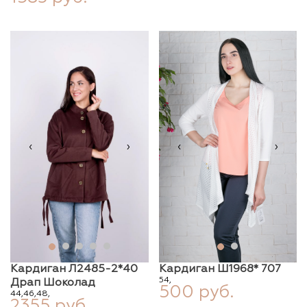
‹
›
‹
›
Кардиган Л2485-2*40
Кардиган Ш1968* 707
54,
Драп Шоколад
500 руб.
44,
46,
48,
2355 руб.