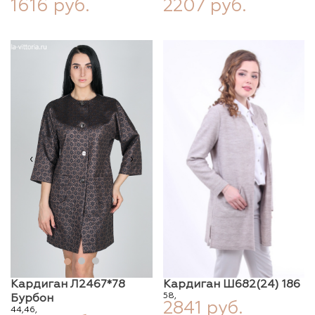
1616 руб.
2207 руб.
‹
›
Кардиган Л2467*78
Кардиган Ш682(24) 186
58,
Бурбон
2841 руб.
44,
46,