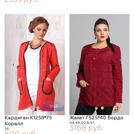
‹
›
‹
›
Кардиган К1258*75
Жакет Г525*40 Бордо
44,
48,
50,
б/х*,
Коралл
3168 руб.
56,