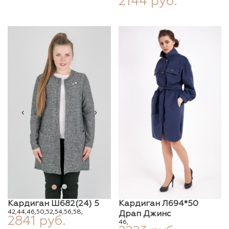
2144 руб.
‹
›
Кардиган Ш682(24) 5
Кардиган Л694*50
42,
44,
46,
50,
52,
54,
56,
58,
Драп Джинс
2841 руб.
46,