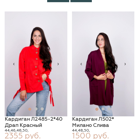
‹
›
‹
›
Кардиган Л2485-2*40
Кардиган Л502*
Драп Красный
Милано Слива
44,
46,
48,
50,
44,
48,
50,
2355 руб.
1500 руб.