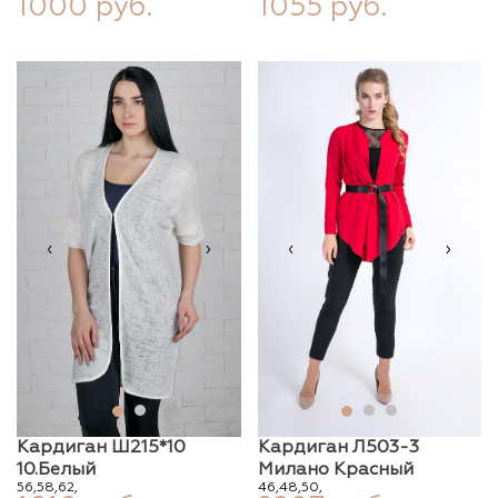
1000 руб.
1055 руб.
‹
›
‹
›
Кардиган Ш215*10
Кардиган Л503-3
10.белый
Милано Красный
56,
58,
62,
46,
48,
50,