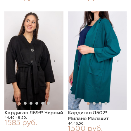
‹
›
‹
›
Кардиган Л693* Черный
Кардиган Л502*
44,
46,
48,
50,
Милано Малахит
1583 руб.
44,
46,
50,
1500 руб.