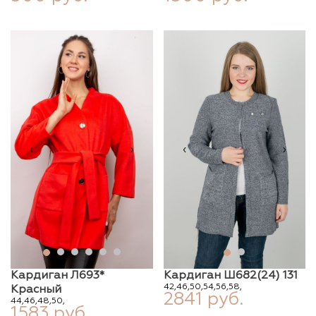
‹
›
‹
›
Кардиган Л693*
Кардиган Ш682(24) 131
42,
46,
50,
54,
56,
58,
Красный
2841 руб.
44,
46,
48,
50,
1583 руб.