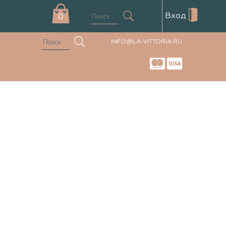
Вход
0
INFO@LA-VITTORIA.RU