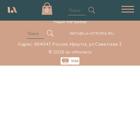
Элемент не найден
0
Наши магазины
INFO@LA-VITTORIA.RU
Адрес: 664047, Россия, Иркутск, ул.Советская 3.
© 2026 la-vittoria.ru