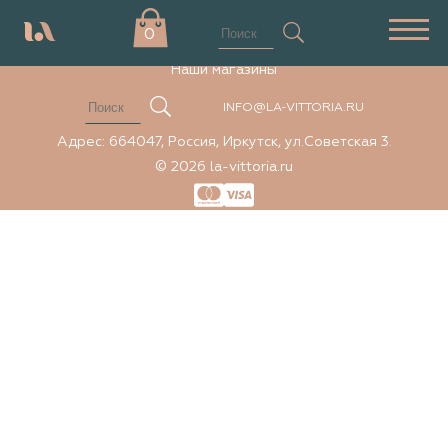
Элемент не найден
0
Наши магазины
INFO@LA-VITTORIA.RU
Адрес: 664047, Россия, Иркутск, ул.Советская 3.
© 2026 la-vittoria.ru