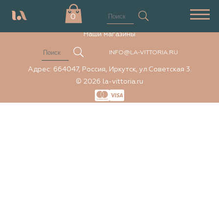
Элемент не найден
0
Наши магазины
INFO@LA-VITTORIA.RU
Адрес: 664047, Россия, Иркутск, ул.Советская 3.
© 2026 la-vittoria.ru