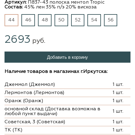
Артикул:
П837-43 полоска ментол Tropic
Состав:
45% лен 35% п/э 20% вискоза
44
46
48
50
52
54
56
2693
руб.
Добавить в корзину
Наличие товаров в магазинах г.Иркутска:
Джеммол (Джеммол)
1 шт.
Лермонтов (Лермонтов)
1 шт.
Оранж (Оранж)
1 шт.
основной склад (Доставка возможна в
1 шт.
любой пункт выдачи)
Советская, 3 (Советская)
1 шт.
ТК (ТК)
1 шт.