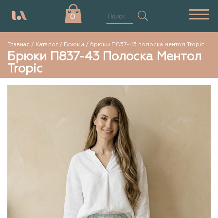
0
Главная
/
Каталог
/
Брюки
/
брюки П837-43 полоска ментол Tropic
Брюки П837-43 Полоска Ментол
Tropic