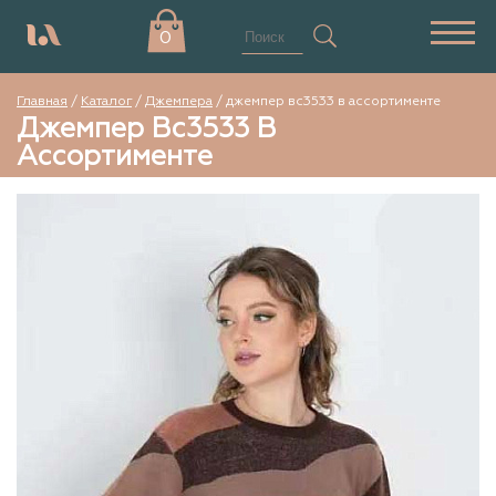
0
Главная
/
Каталог
/
Джемпера
/
джемпер вс3533 в ассортименте
Джемпер Вс3533 В
Ассортименте