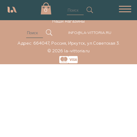
Элемент не найден
0
Наши магазины
INFO@LA-VITTORIA.RU
Адрес: 664047, Россия, Иркутск, ул.Советская 3.
© 2026 la-vittoria.ru