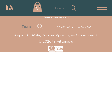
Элемент не найден
0
Наши магазины
INFO@LA-VITTORIA.RU
Адрес: 664047, Россия, Иркутск, ул.Советская 3.
© 2026 la-vittoria.ru