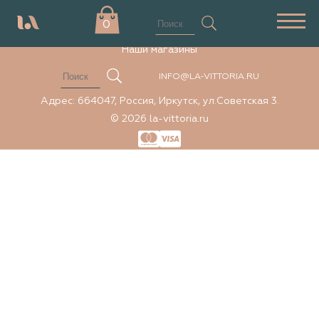
Элемент не найден
0
Наши магазины
INFO@LA-VITTORIA.RU
Адрес: 664047, Россия, Иркутск, ул.Советская 3.
© 2026 la-vittoria.ru