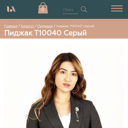
0
Главная
/
Каталог
/
Пиджаки
/
пиджак т10040 серый
Пиджак Т10040 Серый