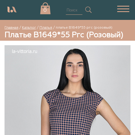
0
Главная
/
Каталог
/
Платья
/
платье В1649*55 ргс (розовый)
Платье В1649*55 Ргс (розовый)