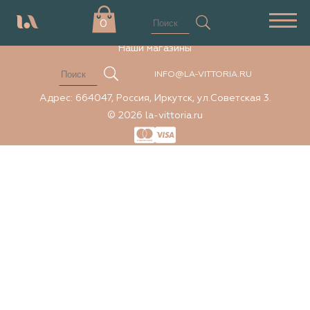
Элемент не найден
0
Наши магазины
INFO@LA-VITTORIA.RU
Адрес: 664047, Россия, Иркутск, ул.Советская 3.
© 2026 la-vittoria.ru