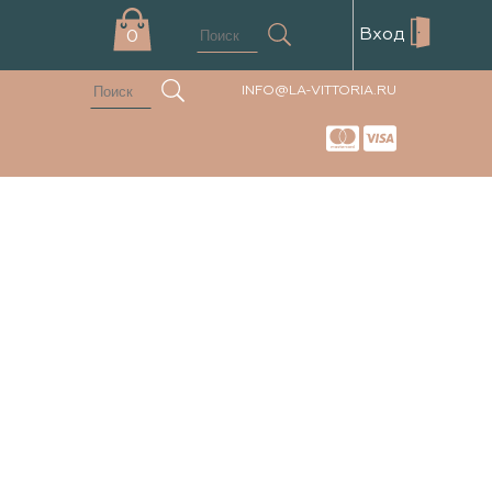
Вход
0
INFO@LA-VITTORIA.RU